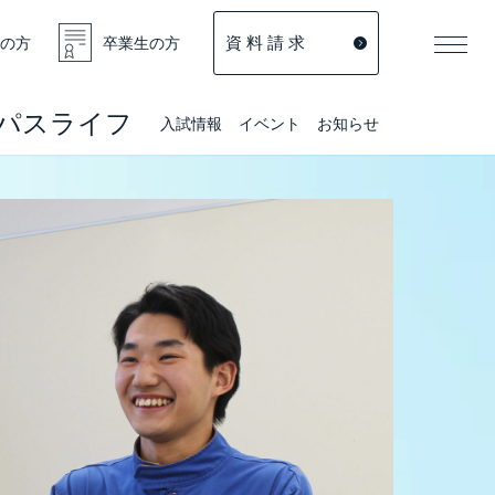
資 料 請 求
の方
卒業生の方
パスライフ
入試情報
イベント
お知らせ