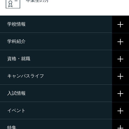
卒業生の方
学校情報
学科紹介
学校概要
資格・就職
沿革
CNAの3つの学科
施設・設備
キャンパスライフ
航空整備科
資格サポート・めざす資格
エアライン（ANA・JAL）整備士養成コース
入試情報
就職サポート・内定先
学校生活
二等航空整備士コース［飛行機タービン専攻］
就職活動
イベント
寮生活
入試要項・出願・会場
二等航空整備士コース［飛行機ピストン専攻］
特集
学費・奨学金・教育ローン