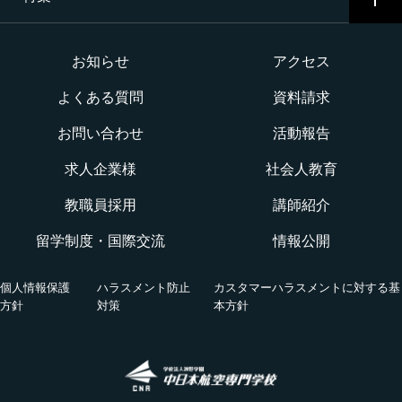
イベント一覧
二等航空整備士コース［ヘリコプタータービン専攻］
インターネット出願について
イベントカレンダー
大学か専門学校か
お知らせ
アクセス
構造整備・製造コース
よくある質問
資料請求
オープンキャンパス
航空整備士になるには？
航空ロボティクス科
お問い合わせ
活動報告
WEBオープンキャンパス
CNAでの体験を知る！CNA STORY
エアポートサービス科
求人企業様
社会人教育
航空教室
授業を動画チェック
教職員採用
講師紹介
グランドハンドリングコース
留学制度・国際交流
情報公開
オンライン相談会
VRツアー
キャビンアテンダント・グランドスタッフコース
個人情報保護
ハラスメント防止
カスタマーハラスメントに対する基
活躍する卒業生
方針
対策
本方針
国際グランドハンドリング科
航空の仕事