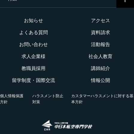
イベント一覧
二等航空整備士コース［ヘリコプタータービン専攻］
インターネット出願について
イベントカレンダー
大学か専門学校か
お知らせ
アクセス
構造整備・製造コース
よくある質問
資料請求
オープンキャンパス
航空整備士になるには？
航空ロボティクス科
お問い合わせ
活動報告
WEBオープンキャンパス
CNAでの体験を知る！CNA STORY
エアポートサービス科
求人企業様
社会人教育
航空教室
授業を動画チェック
教職員採用
講師紹介
グランドハンドリングコース
留学制度・国際交流
情報公開
オンライン相談会
VRツアー
キャビンアテンダント・グランドスタッフコース
個人情報保護
ハラスメント防止
カスタマーハラスメントに対する基
活躍する卒業生
方針
対策
本方針
国際グランドハンドリング科
航空の仕事