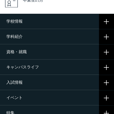
卒業生の方
学校情報
学科紹介
学校概要
資格・就職
沿革
CNAの3つの学科
施設・設備
キャンパスライフ
航空整備科
資格サポート・めざす資格
エアライン（ANA・JAL）整備士養成コース
入試情報
就職サポート・内定先
学校生活
二等航空整備士コース［飛行機タービン専攻］
就職活動
イベント
寮生活
入試要項・出願・会場
二等航空整備士コース［飛行機ピストン専攻］
特集
学費・奨学金・教育ローン