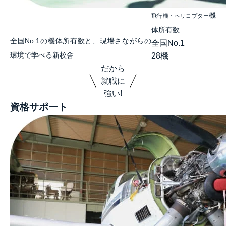
機
飛行機・ヘリコプター
体所有数
全国No.1の機体所有数と、現場さながらの
全国No.1
環境で学べる新校舎
28
機
だから
就職に
強い!
資格サポート