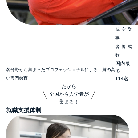
航空従
事
者養成
数
国内最
各分野から集まったプロフェッショナルによる、質の高
多
い専門教育
114
名
だから
全国から入学者が
集まる！
就職支援体制