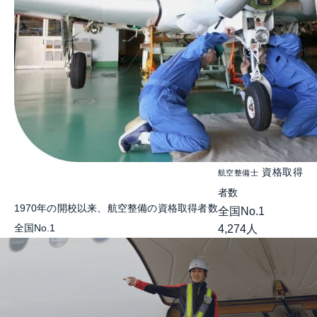
資格取得
航空整備士
者数
1970年の開校以来、航空整備の資格取得者数
全国No.1
全国No.1
4,274
人