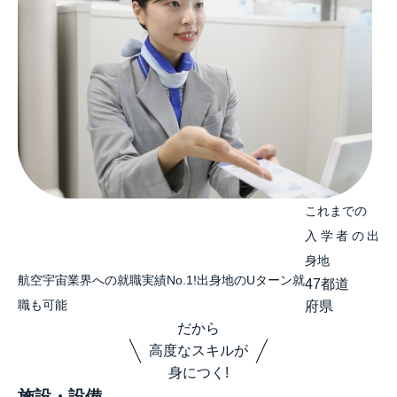
これまでの
入学者の出
身地
航空宇宙業界への就職実績No.1!出身地のUターン就
47
都道
職も可能
府県
だから
高度なスキルが
身につく!
施設・設備