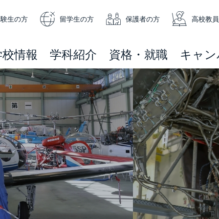
受験生の方
留学生の方
保護者の方
高校教員
学校情報
学科紹介
資格・就職
キャン