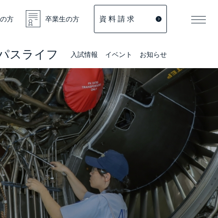
資 料 請 求
の方
卒業生の方
パスライフ
入試情報
イベント
お知らせ