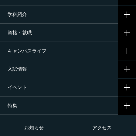
学科紹介
学校概要
資格・就職
沿革
CNAの3つの学科
施設・設備
キャンパスライフ
航空整備科
資格サポート・めざす資格
エアライン（ANA・JAL）整備士養成コース
入試情報
就職サポート・内定先
学校生活
二等航空整備士コース［飛行機タービン専攻］
就職活動
イベント
寮生活
入試要項・出願・会場
二等航空整備士コース［飛行機ピストン専攻］
特集
学費・奨学金・教育ローン
イベント一覧
二等航空整備士コース［ヘリコプタータービン専攻］
インターネット出願について
イベントカレンダー
大学か専門学校か
お知らせ
アクセス
構造整備・製造コース