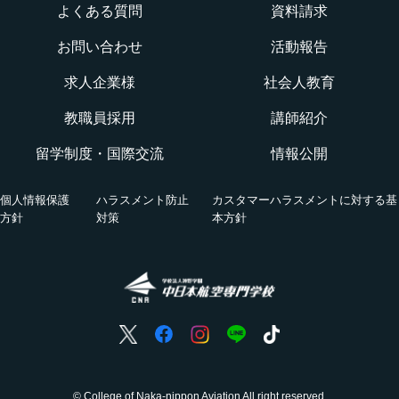
よくある質問
資料請求
オープンキャンパス
航空整備士になるには？
航空ロボティクス科
お問い合わせ
活動報告
WEBオープンキャンパス
CNAでの体験を知る！CNA STORY
エアポートサービス科
求人企業様
社会人教育
航空教室
授業を動画チェック
教職員採用
講師紹介
グランドハンドリングコース
留学制度・国際交流
情報公開
オンライン相談会
VRツアー
キャビンアテンダント・グランドスタッフコース
個人情報保護
ハラスメント防止
カスタマーハラスメントに対する基
活躍する卒業生
方針
対策
本方針
国際グランドハンドリング科
航空の仕事
ホンネの座談会
© College of Naka-nippon Aviation All right reserved.