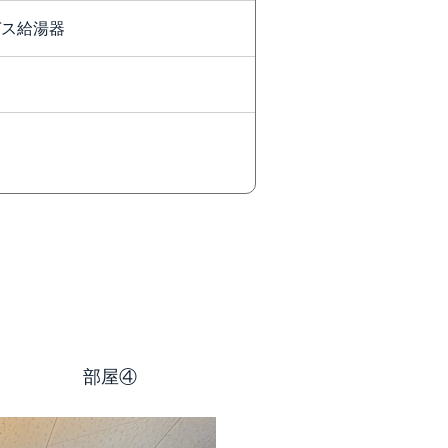
ガス給湯器
部屋④