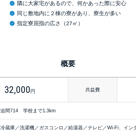
隣に大家宅があるので、何かあった際に安心
同じ敷地内に２棟の寮があり、寮生が多い
指定寮屈指の広さ（27㎡）
概要
32,000
共益費
円
迫間714
学校まで1.3km
冷蔵庫／洗濯機／ガスコンロ／給湯器／テレビ／Wi-Fi、イン