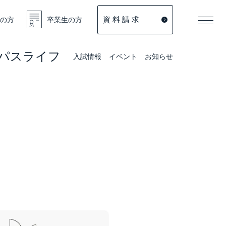
資 料 請 求
の方
卒業生の方
パスライフ
入試情報
イベント
お知らせ