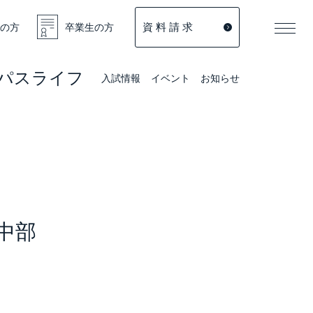
資 料 請 求
の方
卒業生の方
パスライフ
入試情報
イベント
お知らせ
中部