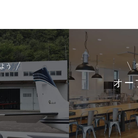
よう
オー