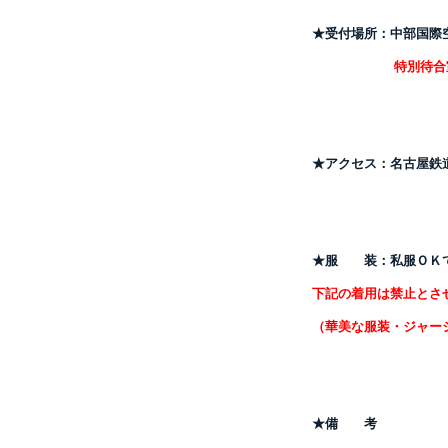
★受付場所：
中部国
特別待合
★アクセス：
名古屋鉄
★服 装：
私服ＯＫ
下記の着用は禁止とさ
（華美な服装・ジャー
★備 考