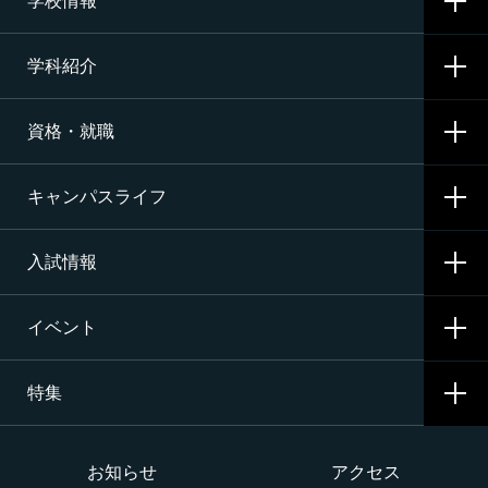
学校情報
学科紹介
学校概要
資格・就職
沿革
CNAの3つの学科
施設・設備
キャンパスライフ
航空整備科
資格サポート・めざす資格
エアライン（ANA・JAL）整備士養成コース
入試情報
就職サポート・内定先
学校生活
二等航空整備士コース［飛行機タービン専攻］
就職活動
イベント
寮生活
入試要項・出願・会場
二等航空整備士コース［飛行機ピストン専攻］
特集
学費・奨学金・教育ローン
イベント一覧
二等航空整備士コース［ヘリコプタータービン専攻］
インターネット出願について
イベントカレンダー
大学か専門学校か
お知らせ
アクセス
構造整備・製造コース