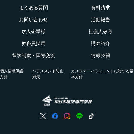
よくある質問
資料請求
オープンキャンパス
航空整備士になるには？
航空ロボティクス科
お問い合わせ
活動報告
WEBオープンキャンパス
CNAでの体験を知る！CNA STORY
エアポートサービス科
求人企業様
社会人教育
航空教室
授業を動画チェック
教職員採用
講師紹介
グランドハンドリングコース
留学制度・国際交流
情報公開
オンライン相談会
VRツアー
キャビンアテンダント・グランドスタッフコース
個人情報保護
ハラスメント防止
カスタマーハラスメントに対する基
活躍する卒業生
方針
対策
本方針
国際グランドハンドリング科
航空の仕事
ホンネの座談会