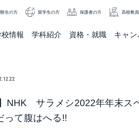
受験生の方
留学生の方
保護者の方
高校教員
学校情報
学科紹介
資格・就職
キャン
2.12.22
報】NHK サラメシ2022年年末
って腹はへる!!