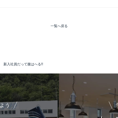
一覧へ戻る
ル 新入社員だって腹はへる!!
よう