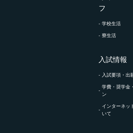
フ
学校生活
寮生活
入試情報
入試要項・出
学費・奨学金
ン
インターネッ
いて