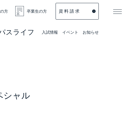
資 料 請 求
の方
卒業生の方
パスライフ
入試情報
イベント
お知らせ
スペシャル