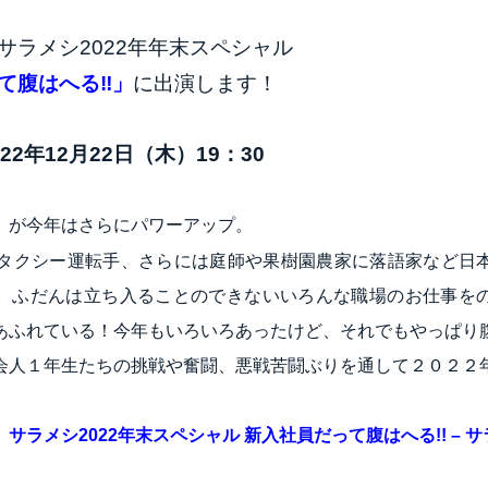
サラメシ2022年年末スペシャル
て腹はへる‼」
に出演します！
22年12月22日（木）19：30
」が今年はさらにパワーアップ。
タクシー運転手、さらには庭師や果樹園農家に落語家など日
。ふだんは立ち入ることのできないいろんな職場のお仕事を
あふれている！今年もいろいろあったけど、それでもやっぱり
会人１年生たちの挑戦や奮闘、悪戦苦闘ぶりを通して２０２２
⇒
サラメシ2022年末スペシャル 新入社員だって腹はへる!! – サラ