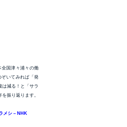
本全国津々浦々の働
のぞいてみれば「発
腹は減る！と「サラ
年を振り返ります。
メシ – NHK