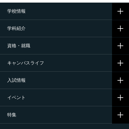
学校情報
学科紹介
学校概要
資格・就職
沿革
CNAの3つの学科
施設・設備
キャンパスライフ
航空整備科
資格サポート・めざす資格
エアライン（ANA・JAL）整備士養成コース
入試情報
就職サポート・内定先
学校生活
二等航空整備士コース［飛行機タービン専攻］
就職活動
イベント
寮生活
入試要項・出願・会場
二等航空整備士コース［飛行機ピストン専攻］
特集
学費・奨学金・教育ローン
イベント一覧
二等航空整備士コース［ヘリコプタータービン専攻］