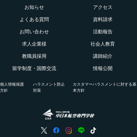
インターネット出願について
イベントカレンダー
大学か専門学校か
お知らせ
アクセス
構造整備・製造コース
よくある質問
資料請求
オープンキャンパス
航空整備士になるには？
航空ロボティクス科
お問い合わせ
活動報告
WEBオープンキャンパス
CNAでの体験を知る！CNA STORY
エアポートサービス科
求人企業様
社会人教育
航空教室
授業を動画チェック
教職員採用
講師紹介
グランドハンドリングコース
留学制度・国際交流
情報公開
オンライン相談会
VRツアー
キャビンアテンダント・グランドスタッフコース
個人情報保護
ハラスメント防止
カスタマーハラスメントに対する基
活躍する卒業生
方針
対策
本方針
国際グランドハンドリング科
航空の仕事
ホンネの座談会