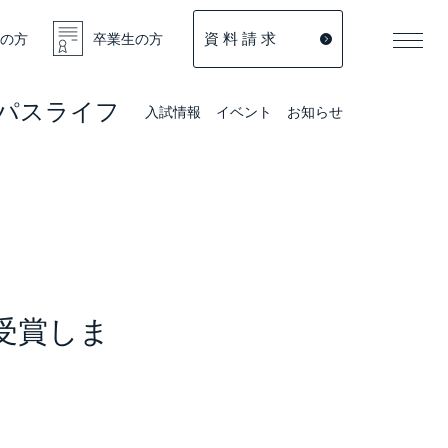
資 料 請 求
の方
卒業生の方
パスライフ
入試情報
イベント
お知らせ
受賞しま