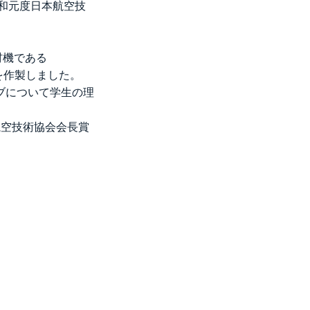
和元度日本航空技
材機である
を作製しました。
ブについて学生の理
航空技術協会会長賞