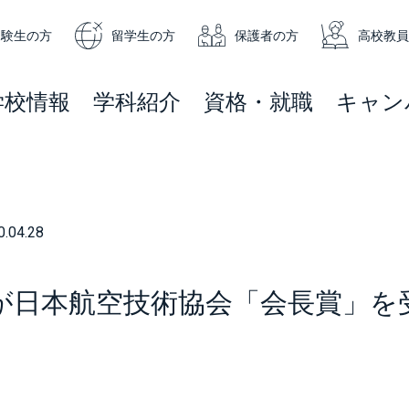
受験生の方
留学生の方
保護者の方
高校教員
学校情報
学科紹介
資格・就職
キャン
0.04.28
が日本航空技術協会「会長賞」を