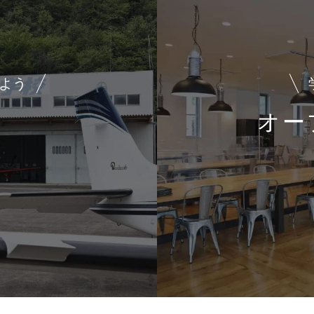
よう
オー