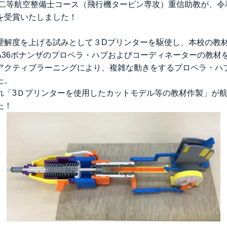
 二等航空整備士コース（飛行機タービン専攻）重信助教が、令
を受賞いたしました！
理解度を上げる試みとして３Dプリンターを駆使し、本校の教
A36ボナンザのプロペラ・ハブおよびコーディネーターの教材
アクティブラーニングにより、複雑な動きをするプロペラ・ハ
た。
れ「3Ｄプリンターを使用したカットモデル等の教材作製」が
た！