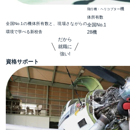
機
飛行機・ヘリコプター
体所有数
全国No.1の機体所有数と、現場さながらの
全国No.1
環境で学べる新校舎
28
機
だから
就職に
強い!
資格サポート