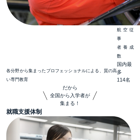
航空従
事
者養成
数
国内最
各分野から集まったプロフェッショナルによる、質の高
多
い専門教育
114
名
だから
全国から入学者が
集まる！
就職支援体制