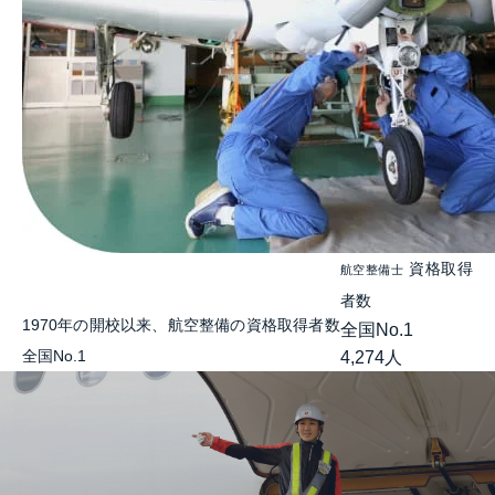
資格取得
航空整備士
者数
1970年の開校以来、航空整備の資格取得者数
全国No.1
全国No.1
4,274
人