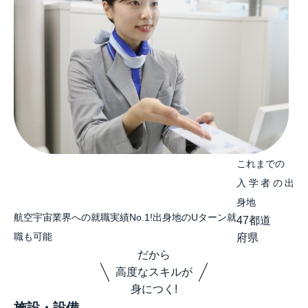
これまでの
入学者の出
身地
航空宇宙業界への就職実績No.1!出身地のUターン就
47
都道
職も可能
府県
だから
高度なスキルが
身につく!
施設・設備