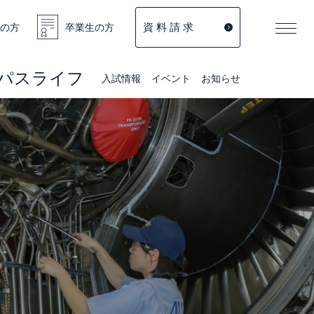
資 料 請 求
の方
卒業生の方
パスライフ
入試情報
イベント
お知らせ