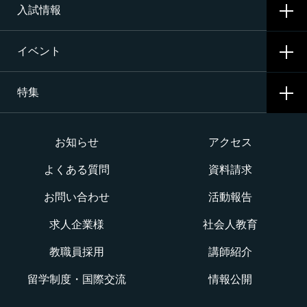
エアライン（ANA・JAL）整備士養成コース
入試情報
就職サポート・内定先
学校生活
二等航空整備士コース［飛行機タービン専攻］
就職活動
イベント
寮生活
入試要項・出願・会場
二等航空整備士コース［飛行機ピストン専攻］
特集
学費・奨学金・教育ローン
イベント一覧
二等航空整備士コース［ヘリコプタータービン専攻］
インターネット出願について
イベントカレンダー
大学か専門学校か
お知らせ
アクセス
構造整備・製造コース
よくある質問
資料請求
オープンキャンパス
航空整備士になるには？
航空ロボティクス科
お問い合わせ
活動報告
WEBオープンキャンパス
CNAでの体験を知る！CNA STORY
エアポートサービス科
求人企業様
社会人教育
航空教室
授業を動画チェック
教職員採用
講師紹介
グランドハンドリングコース
留学制度・国際交流
情報公開
オンライン相談会
VRツアー
キャビンアテンダント・グランドスタッフコース