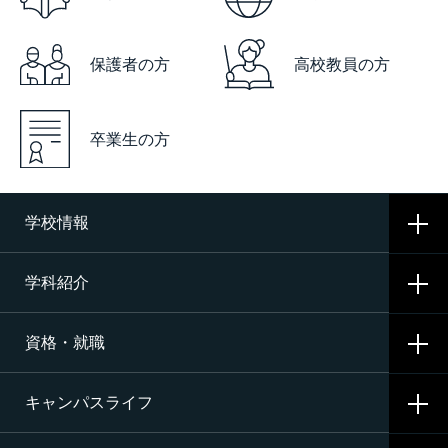
保護者の方
高校教員の方
卒業生の方
学校情報
学科紹介
学校概要
資格・就職
沿革
CNAの3つの学科
施設・設備
キャンパスライフ
航空整備科
資格サポート・めざす資格