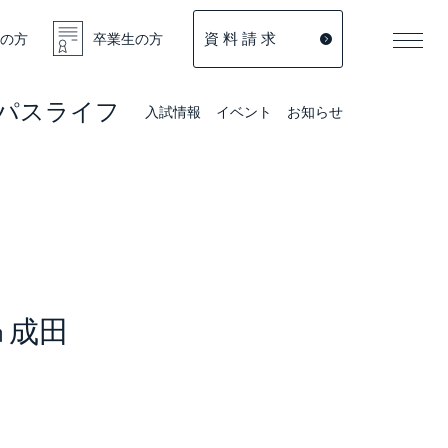
資 料 請 求
の方
卒業生の方
パスライフ
入試情報
イベント
お知らせ
㏌成田