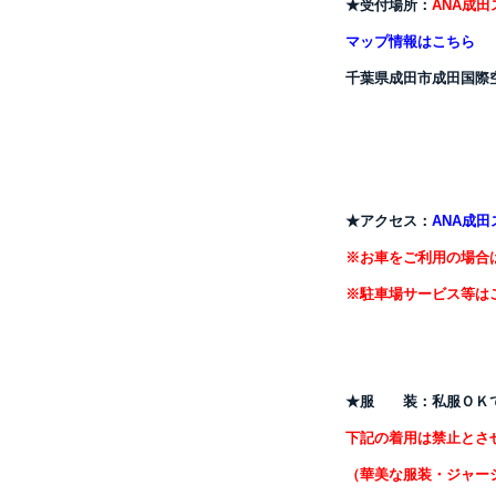
★受付場所：
ANA成
マップ情報はこちら
千葉県成田市成田国際
★アクセス：
ANA成
※お車をご利用の場合
※駐車場サービス等は
★服 装：
私服ＯＫ
下記の着用は禁止とさ
（華美な服装・ジャー