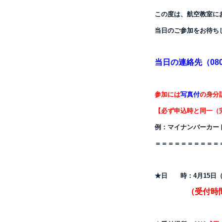
この度は、航空教室に
当日のご参加をお待ち
当日の連絡先（080-4
参加には
写真付
の身分
【必ず
申込時と同一（
例：マイナンバーカー
＝＝＝＝＝＝＝＝＝＝
★日 時：4月15
（受付時間 