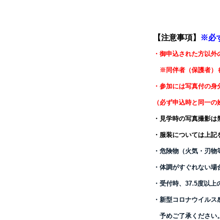
【注意事項】
※必
・御申込された方以外
※同伴者（保護者）も
・参加には
写真付の身
（必ず
申込時と同一の
・見学時の写真撮影は
・服装については上記
・危険物（火気・刃物
・体調がすぐれない場
・受付時、37.5度以
・新型コロナウイルス
予めご了承ください