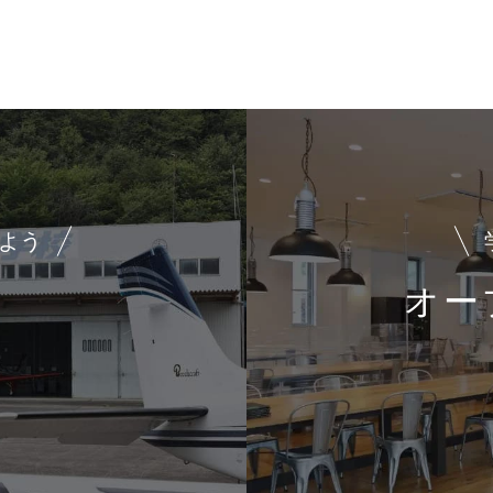
よう
オー