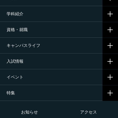
学科紹介
学校概要
資格・就職
沿革
CNAの3つの学科
施設・設備
キャンパスライフ
航空整備科
資格サポート・めざす資格
エアライン（ANA・JAL）整備士養成コース
入試情報
就職サポート・内定先
学校生活
二等航空整備士コース［飛行機タービン専攻］
就職活動
イベント
寮生活
入試要項・出願・会場
二等航空整備士コース［飛行機ピストン専攻］
特集
学費・奨学金・教育ローン
イベント一覧
二等航空整備士コース［ヘリコプタータービン専攻］
インターネット出願について
イベントカレンダー
大学か専門学校か
お知らせ
アクセス
構造整備・製造コース