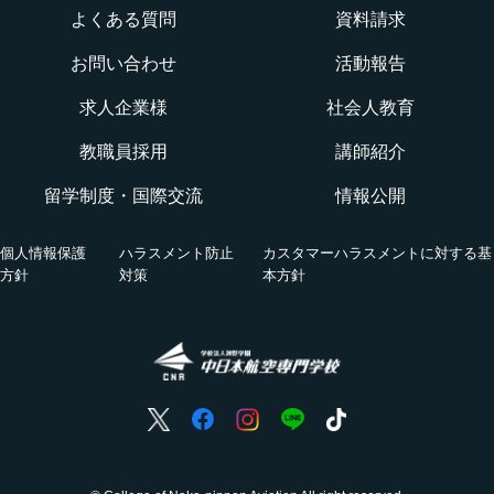
よくある質問
資料請求
オープンキャンパス
航空整備士になるには？
航空ロボティクス科
お問い合わせ
活動報告
WEBオープンキャンパス
CNAでの体験を知る！CNA STORY
エアポートサービス科
求人企業様
社会人教育
航空教室
授業を動画チェック
教職員採用
講師紹介
グランドハンドリングコース
留学制度・国際交流
情報公開
オンライン相談会
VRツアー
キャビンアテンダント・グランドスタッフコース
個人情報保護
ハラスメント防止
カスタマーハラスメントに対する基
活躍する卒業生
方針
対策
本方針
国際グランドハンドリング科
航空の仕事
ホンネの座談会