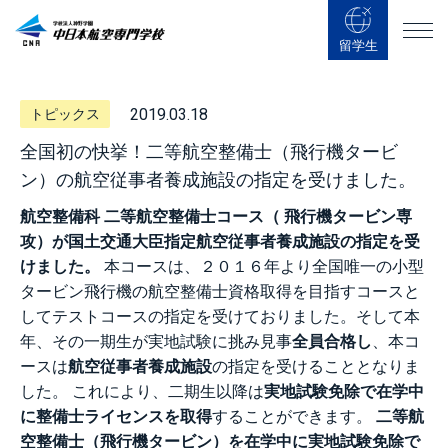
留学生
2019.03.18
トピックス
全国初の快挙！二等航空整備士（飛行機タービ
ン）の航空従事者養成施設の指定を受けました。
航空整備科 二等航空整備士コース（ 飛行機タービン専
攻）が国土交通大臣指定航空従事者養成施設の指定を受
けました。
本コースは、２０１６年より全国唯一の小型
タービン飛行機の航空整備士資格取得を目指すコースと
してテストコースの指定を受けておりました。そして本
年、その一期生が実地試験に挑み見事
全員合格し
、本コ
ースは
航空従事者養成施設
の指定を受けることとなりま
した。 これにより、二期生以降は
実地試験免除で在学中
に整備士ライセンスを取得
することができます。
二等航
空整備士（飛行機タービン）を在学中に実地試験免除で