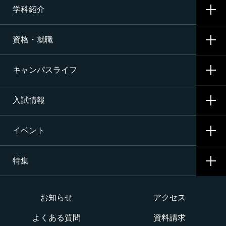
学科紹介
学校概要
資格・就職
沿革
CNAの3つの学科
施設・設備
キャンパスライフ
航空整備科
資格サポート・めざす資格
エアライン（ANA・JAL）整備士養成コース
入試情報
就職サポート・内定先
学校生活
二等航空整備士コース［飛行機タービン専攻］
就職活動
イベント
寮生活
入試要項・出願・会場
二等航空整備士コース［飛行機ピストン専攻］
特集
学費・奨学金・教育ローン
イベント一覧
二等航空整備士コース［ヘリコプタータービン専攻］
インターネット出願について
イベントカレンダー
大学か専門学校か
お知らせ
アクセス
構造整備・製造コース
よくある質問
資料請求
オープンキャンパス
航空整備士になるには？