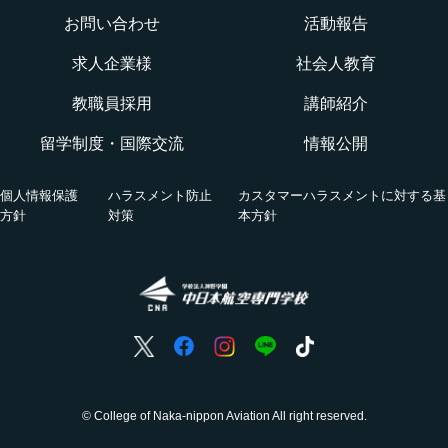
航空ロボティクス科
お問い合わせ
活動報告
WEBオープンキャンパス
CNAでの体験を知る！CNA STORY
エアポートサービス科
求人企業様
社会人教育
航空教室
授業を動画チェック
教職員採用
講師紹介
グランドハンドリングコース
留学制度・国際交流
情報公開
オンライン相談会
VRツアー
キャビンアテンダント・グランドスタッフコース
個人情報保護
ハラスメント防止
カスタマーハラスメントに対する基
活躍する卒業生
方針
対策
本方針
国際グランドハンドリング科
航空の仕事
ホンネの座談会
© College of Naka-nippon Aviation All right reserved.