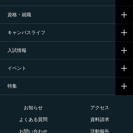
資格・就職
沿革
CNAの3つの学科
施設・設備
キャンパスライフ
航空整備科
資格サポート・めざす資格
エアライン（ANA・JAL）整備士養成コース
入試情報
就職サポート・内定先
学校生活
二等航空整備士コース［飛行機タービン専攻］
就職活動
イベント
寮生活
入試要項・出願・会場
二等航空整備士コース［飛行機ピストン専攻］
特集
学費・奨学金・教育ローン
イベント一覧
二等航空整備士コース［ヘリコプタータービン専攻］
インターネット出願について
イベントカレンダー
大学か専門学校か
お知らせ
アクセス
構造整備・製造コース
よくある質問
資料請求
オープンキャンパス
航空整備士になるには？
航空ロボティクス科
お問い合わせ
活動報告