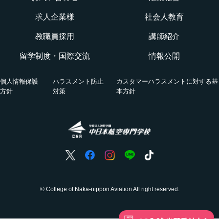
WEBオープンキャンパス
CNAでの体験を知る！CNA STORY
エアポートサービス科
求人企業様
社会人教育
航空教室
授業を動画チェック
教職員採用
講師紹介
グランドハンドリングコース
留学制度・国際交流
情報公開
オンライン相談会
VRツアー
キャビンアテンダント・グランドスタッフコース
個人情報保護
ハラスメント防止
カスタマーハラスメントに対する基
活躍する卒業生
方針
対策
本方針
国際グランドハンドリング科
航空の仕事
ホンネの座談会
© College of Naka-nippon Aviation All right reserved.