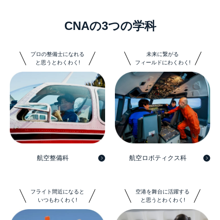
CNAの3つの学科
プロの整備士になれる
未来に繋がる
と思うとわくわく!
フィールドにわくわく!
航空整備科
航空ロボティクス科
フライト間近になると
空港を舞台に活躍する
いつもわくわく!
と思うとわくわく!