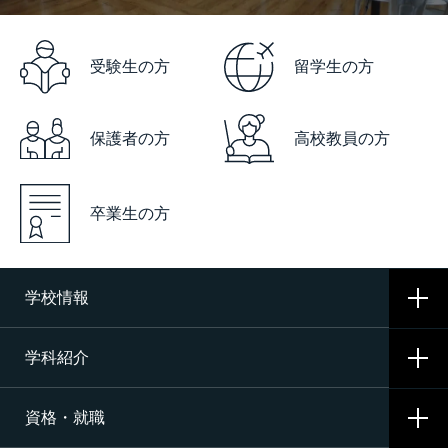
受験生の方
留学生の方
保護者の方
高校教員の方
卒業生の方
学校情報
学科紹介
学校概要
資格・就職
沿革
CNAの3つの学科