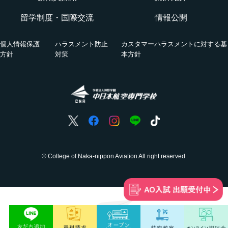
グランドハンドリングコース
留学制度・国際交流
情報公開
オンライン相談会
VRツアー
キャビンアテンダント・グランドスタッフコース
個人情報保護
ハラスメント防止
カスタマーハラスメントに対する基
活躍する卒業生
方針
対策
本方針
国際グランドハンドリング科
航空の仕事
ホンネの座談会
© College of Naka-nippon Aviation All right reserved.
空にわくわく、
未来にどきどき。