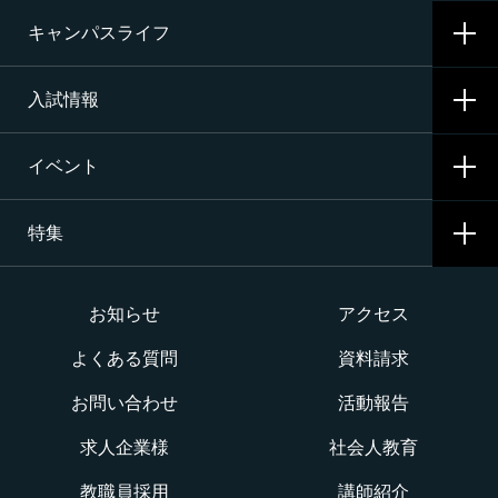
施設・設備
キャンパスライフ
航空整備科
資格サポート・めざす資格
エアライン（ANA・JAL）整備士養成コース
入試情報
就職サポート・内定先
学校生活
二等航空整備士コース［飛行機タービン専攻］
就職活動
イベント
寮生活
入試要項・出願・会場
二等航空整備士コース［飛行機ピストン専攻］
特集
学費・奨学金・教育ローン
イベント一覧
二等航空整備士コース［ヘリコプタータービン専攻］
インターネット出願について
イベントカレンダー
大学か専門学校か
お知らせ
アクセス
構造整備・製造コース
よくある質問
資料請求
オープンキャンパス
航空整備士になるには？
航空ロボティクス科
お問い合わせ
活動報告
WEBオープンキャンパス
CNAでの体験を知る！CNA STORY
エアポートサービス科
求人企業様
社会人教育
航空教室
授業を動画チェック
教職員採用
講師紹介