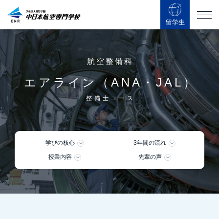
留学生
航空整備科
エアライン（ANA・JAL）
整備士コース
学びの核心
3年間の流れ
授業内容
先輩の声