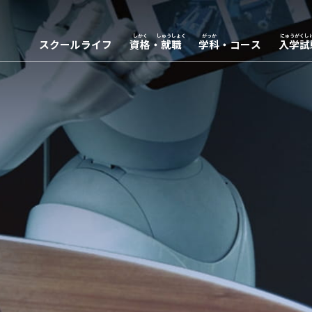
スクールライフ
資格
・
就職
学科
・コース
入学試