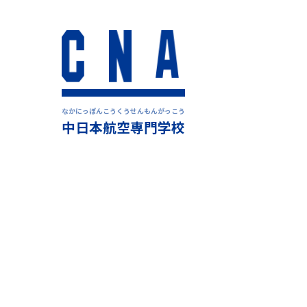
中日本航空専門学校
職
学科
・コース
入学試験
・
学費
オープンキャンパス
〒501-3924 岐阜県関市迫間1577
TEL：0120-242-159 MAIL：kouhou@cna.ac.jp