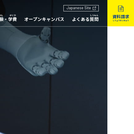
Japanese Site
資料請求
験
・
学費
オープンキャンパス
よくある
質問