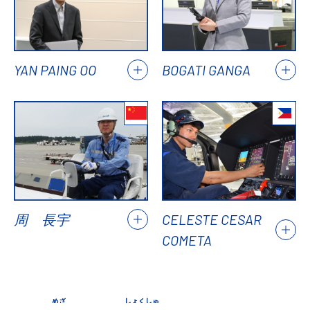
YAN PAING OO
BOGATI GANGA
周 長宇
CELESTE CESAR
COMETA