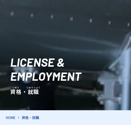
LICENSE &
EMPLOYMENT
資格
・
就職
HOME
資格・就職