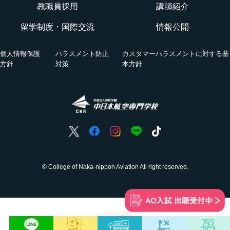
航空教室
授業を動画チェック
教職員採用
講師紹介
グランドハンドリングコース
留学制度・国際交流
情報公開
オンライン相談会
VRツアー
キャビンアテンダント・グランドスタッフコース
個人情報保護
ハラスメント防止
カスタマーハラスメントに対する基
活躍する卒業生
方針
対策
本方針
国際グランドハンドリング科
航空の仕事
ホンネの座談会
© College of Naka-nippon Aviation All right reserved.
空にわくわく、
未来にどきどき。