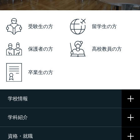
受験生の方
留学生の方
保護者の方
高校教員の方
卒業生の方
学校情報
学科紹介
学校概要
資格・就職
沿革
CNAの3つの学科