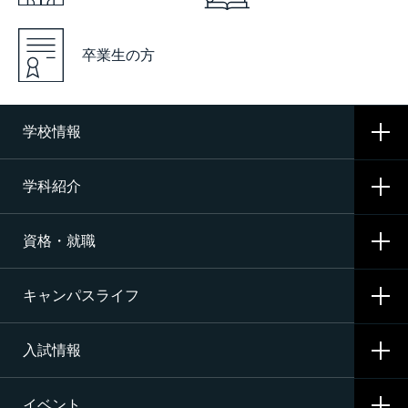
卒業生の方
学校情報
学科紹介
学校概要
資格・就職
沿革
CNAの3つの学科
施設・設備
キャンパスライフ
航空整備科
資格サポート・めざす資格
エアライン（ANA・JAL）整備士養成コース
入試情報
就職サポート・内定先
学校生活
二等航空整備士コース［飛行機タービン専攻］
就職活動
イベント
寮生活