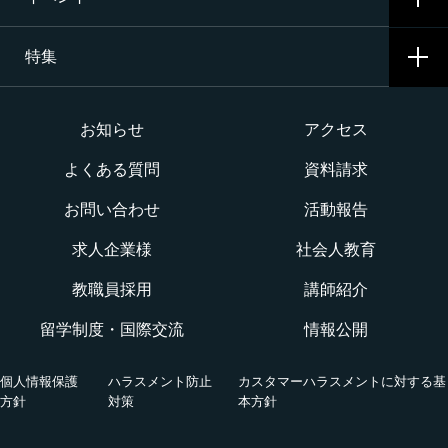
入試要項・出願・会場
二等航空整備士コース［飛行機ピストン専攻］
特集
学費・奨学金・教育ローン
イベント一覧
二等航空整備士コース［ヘリコプタータービン専攻］
インターネット出願について
イベントカレンダー
大学か専門学校か
お知らせ
アクセス
構造整備・製造コース
よくある質問
資料請求
オープンキャンパス
航空整備士になるには？
航空ロボティクス科
お問い合わせ
活動報告
WEBオープンキャンパス
CNAでの体験を知る！CNA STORY
エアポートサービス科
求人企業様
社会人教育
航空教室
授業を動画チェック
教職員採用
講師紹介
グランドハンドリングコース
留学制度・国際交流
情報公開
オンライン相談会
VRツアー
キャビンアテンダント・グランドスタッフコース
個人情報保護
ハラスメント防止
カスタマーハラスメントに対する基
活躍する卒業生
方針
対策
本方針
国際グランドハンドリング科