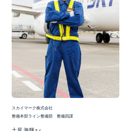
スカイマーク株式会社
整備本部ライン整備部 整備四課
土居 海輝
さん