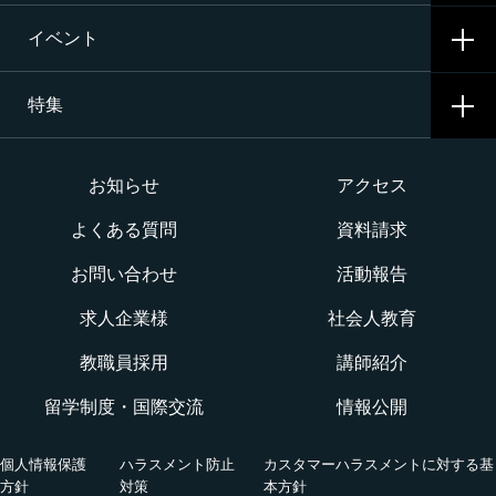
二等航空整備士コース［飛行機タービン専攻］
就職活動
イベント
寮生活
入試要項・出願・会場
二等航空整備士コース［飛行機ピストン専攻］
特集
学費・奨学金・教育ローン
イベント一覧
二等航空整備士コース［ヘリコプタータービン専攻］
インターネット出願について
イベントカレンダー
大学か専門学校か
お知らせ
アクセス
構造整備・製造コース
よくある質問
資料請求
オープンキャンパス
航空整備士になるには？
航空ロボティクス科
お問い合わせ
活動報告
WEBオープンキャンパス
CNAでの体験を知る！CNA STORY
エアポートサービス科
求人企業様
社会人教育
航空教室
授業を動画チェック
教職員採用
講師紹介
グランドハンドリングコース
留学制度・国際交流
情報公開
オンライン相談会
VRツアー
キャビンアテンダント・グランドスタッフコース
個人情報保護
ハラスメント防止
カスタマーハラスメントに対する基
活躍する卒業生
方針
対策
本方針
国際グランドハンドリング科