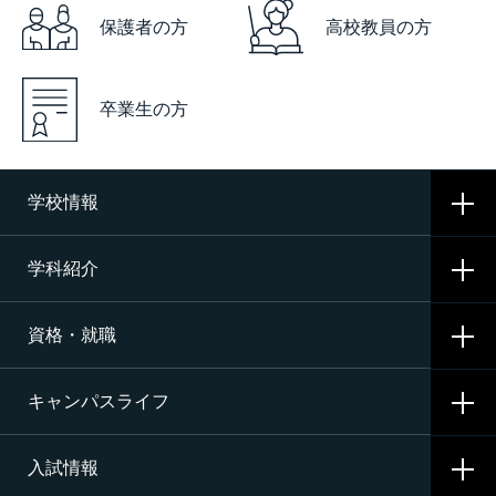
保護者の方
高校教員の方
卒業生の方
学校情報
学科紹介
学校概要
資格・就職
沿革
CNAの3つの学科
施設・設備
キャンパスライフ
航空整備科
資格サポート・めざす資格
エアライン（ANA・JAL）整備士養成コース
入試情報
就職サポート・内定先
学校生活