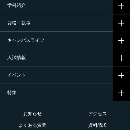
学科紹介
学校概要
資格・就職
沿革
CNAの3つの学科
施設・設備
キャンパスライフ
航空整備科
資格サポート・めざす資格
エアライン（ANA・JAL）整備士養成コース
入試情報
就職サポート・内定先
学校生活
二等航空整備士コース［飛行機タービン専攻］
就職活動
イベント
寮生活
入試要項・出願・会場
二等航空整備士コース［飛行機ピストン専攻］
特集
学費・奨学金・教育ローン
イベント一覧
二等航空整備士コース［ヘリコプタータービン専攻］
インターネット出願について
イベントカレンダー
大学か専門学校か
お知らせ
アクセス
構造整備・製造コース
よくある質問
資料請求
オープンキャンパス
航空整備士になるには？