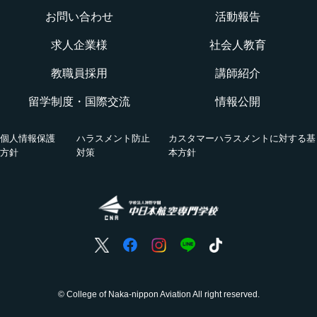
航空ロボティクス科
お問い合わせ
活動報告
WEBオープンキャンパス
CNAでの体験を知る！CNA STORY
エアポートサービス科
求人企業様
社会人教育
航空教室
授業を動画チェック
教職員採用
講師紹介
グランドハンドリングコース
留学制度・国際交流
情報公開
オンライン相談会
VRツアー
キャビンアテンダント・グランドスタッフコース
個人情報保護
ハラスメント防止
カスタマーハラスメントに対する基
活躍する卒業生
方針
対策
本方針
国際グランドハンドリング科
航空の仕事
ホンネの座談会
© College of Naka-nippon Aviation All right reserved.