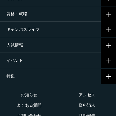
学校概要
資格・就職
沿革
CNAの3つの学科
施設・設備
キャンパスライフ
航空整備科
資格サポート・めざす資格
エアライン（ANA・JAL）整備士養成コース
入試情報
就職サポート・内定先
学校生活
二等航空整備士コース［飛行機タービン専攻］
就職活動
イベント
寮生活
入試要項・出願・会場
二等航空整備士コース［飛行機ピストン専攻］
特集
学費・奨学金・教育ローン
イベント一覧
二等航空整備士コース［ヘリコプタータービン専攻］
インターネット出願について
イベントカレンダー
大学か専門学校か
お知らせ
アクセス
構造整備・製造コース
よくある質問
資料請求
オープンキャンパス
航空整備士になるには？
航空ロボティクス科
お問い合わせ
活動報告