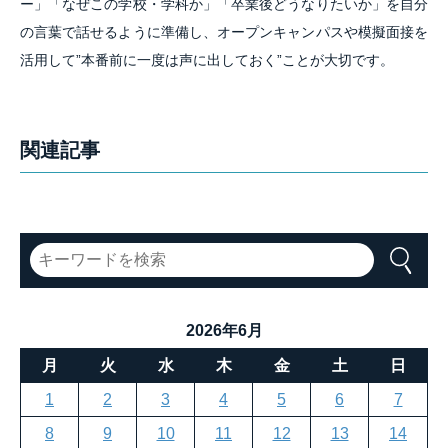
ー」「なぜこの学校・学科か」「卒業後どうなりたいか」を自分
の言葉で話せるように準備し、オープンキャンパスや模擬面接を
活用して”本番前に一度は声に出しておく”ことが大切です。
関連記事
2026年6月
月
火
水
木
金
土
日
1
2
3
4
5
6
7
8
9
10
11
12
13
14