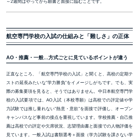
～2週間はやってから願書と面接に臨むことです。
航空専門学校の入試の仕組みと「難しさ」の正体
AO・推薦・一般…方式ごとに見ているポイントが違う
正直なところ、「航空専門学校の入試」と聞くと、高校の定期テ
ストの延長みたいな”学力勝負”をイメージしがちです。でも、実
際の募集要項を見ると、そうではありません。中日本航空専門学
校の入試要項では、AO入試（本校専願）は高校での評定値や学
力試験では推し量れない”熱意・意欲”を面接で評価し、オープン
キャンパスなど事前の接点を重視しています。学校推薦・自己推
薦は高校での評定や欠席状況、志望理由書と面接での人物評価を
見ています。一般入試は書類選考＋面接（学力試験を課さない学