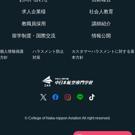
WEBオープンキャンパス
CNAでの体験を知る！CNA STORY
エアポートサービス科
求人企業様
社会人教育
航空教室
授業を動画チェック
教職員採用
講師紹介
グランドハンドリングコース
留学制度・国際交流
情報公開
オンライン相談会
VRツアー
キャビンアテンダント・グランドスタッフコース
個人情報保護
ハラスメント防止
カスタマーハラスメントに対する基
活躍する卒業生
方針
対策
本方針
国際グランドハンドリング科
航空の仕事
ホンネの座談会
© College of Naka-nippon Aviation All right reserved.