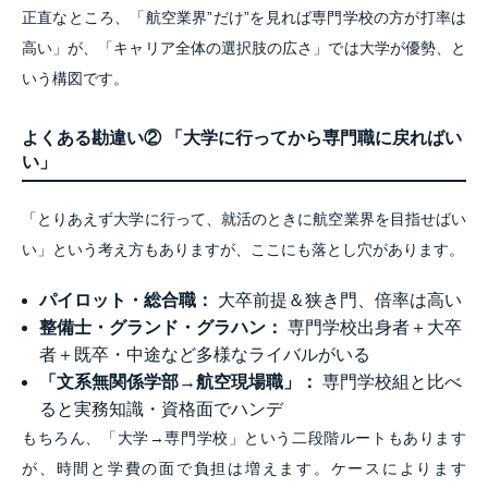
正直なところ、「航空業界”だけ”を見れば専門学校の方が打率は
高い」が、「キャリア全体の選択肢の広さ」では大学が優勢、と
いう構図です。
よくある勘違い② 「大学に行ってから専門職に戻ればい
い」
「とりあえず大学に行って、就活のときに航空業界を目指せばい
い」という考え方もありますが、ここにも落とし穴があります。
パイロット・総合職：
大卒前提＆狭き門、倍率は高い
整備士・グランド・グラハン：
専門学校出身者＋大卒
者＋既卒・中途など多様なライバルがいる
「文系無関係学部→航空現場職」：
専門学校組と比べ
ると実務知識・資格面でハンデ
もちろん、「大学→専門学校」という二段階ルートもあります
が、時間と学費の面で負担は増えます。ケースによります