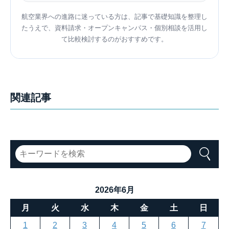
航空業界への進路に迷っている方は、記事で基礎知識を整理し
たうえで、資料請求・オープンキャンパス・個別相談を活用し
て比較検討するのがおすすめです。
関連記事
2026年6月
月
火
水
木
金
土
日
1
2
3
4
5
6
7