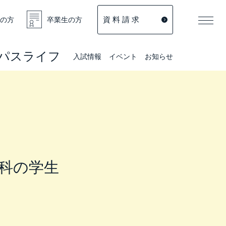
資 料 請 求
の方
卒業生の方
パスライフ
入試情報
イベント
お知らせ
備科の学生