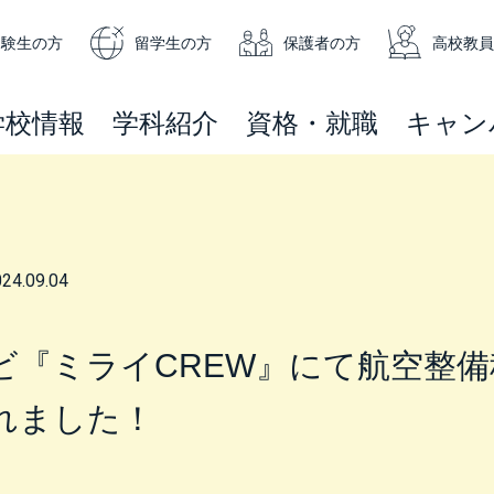
受験生の方
留学生の方
保護者の方
高校教員
学校情報
学科紹介
資格・就職
キャン
24.09.04
ビ『ミライCREW』にて航空整
れました！