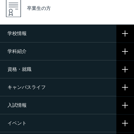
卒業生の方
学校情報
学科紹介
学校概要
資格・就職
沿革
CNAの3つの学科
施設・設備
キャンパスライフ
航空整備科
資格サポート・めざす資格
エアライン（ANA・JAL）整備士養成コース
入試情報
就職サポート・内定先
学校生活
二等航空整備士コース［飛行機タービン専攻］
就職活動
イベント
寮生活
入試要項・出願・会場