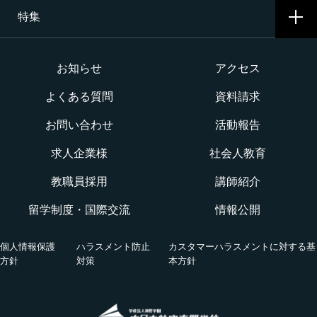
二等航空整備士コース［飛行機ピストン専攻］
特集
学費・奨学金・教育ローン
イベント一覧
二等航空整備士コース［ヘリコプタータービン専攻］
インターネット出願について
イベントカレンダー
大学か専門学校か
お知らせ
アクセス
構造整備・製造コース
よくある質問
資料請求
オープンキャンパス
航空整備士になるには？
航空ロボティクス科
お問い合わせ
活動報告
WEBオープンキャンパス
CNAでの体験を知る！CNA STORY
エアポートサービス科
求人企業様
社会人教育
航空教室
授業を動画チェック
教職員採用
講師紹介
グランドハンドリングコース
留学制度・国際交流
情報公開
オンライン相談会
VRツアー
キャビンアテンダント・グランドスタッフコース
個人情報保護
ハラスメント防止
カスタマーハラスメントに対する基
活躍する卒業生
方針
対策
本方針
国際グランドハンドリング科
航空の仕事