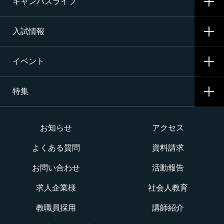
施設・設備
キャンパスライフ
航空整備科
資格サポート・めざす資格
エアライン（ANA・JAL）整備士養成コース
入試情報
就職サポート・内定先
学校生活
二等航空整備士コース［飛行機タービン専攻］
就職活動
イベント
寮生活
入試要項・出願・会場
二等航空整備士コース［飛行機ピストン専攻］
特集
学費・奨学金・教育ローン
イベント一覧
二等航空整備士コース［ヘリコプタータービン専攻］
インターネット出願について
イベントカレンダー
大学か専門学校か
お知らせ
アクセス
構造整備・製造コース
よくある質問
資料請求
オープンキャンパス
航空整備士になるには？
航空ロボティクス科
お問い合わせ
活動報告
WEBオープンキャンパス
CNAでの体験を知る！CNA STORY
エアポートサービス科
求人企業様
社会人教育
航空教室
授業を動画チェック
教職員採用
講師紹介
グランドハンドリングコース