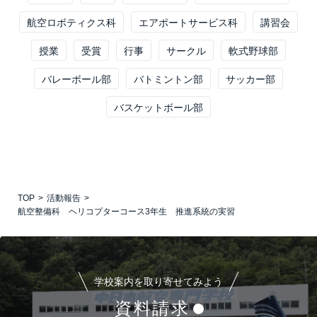
航空ロボティクス科
エアポートサービス科
講習会
授業
受賞
行事
サークル
軟式野球部
バレーボール部
バトミントン部
サッカー部
バスケットボール部
TOP
活動報告
航空整備科 ヘリコプターコース3年生 推進系統の実習
学校案内を取り寄せてみよう
資料請求