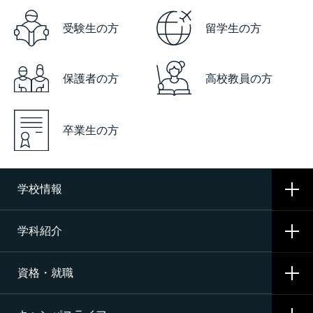
受験生の方
留学生の方
保護者の方
高校教員の方
卒業生の方
学校情報
学科紹介
学校概要
資格・就職
沿革
CNAの3つの学科